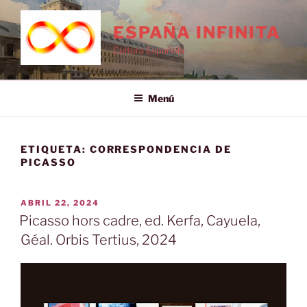
Saltar
al
ESPAÑA INFINITA
contenido
Cultura Española
Menú
ETIQUETA:
CORRESPONDENCIA DE
PICASSO
PUBLICADO
ABRIL 22, 2024
EL
Picasso hors cadre, ed. Kerfa, Cayuela,
Géal. Orbis Tertius, 2024