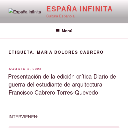
Saltar
ESPAÑA INFINITA
al
Cultura Española
contenido
Menú
ETIQUETA:
MARÍA DOLORES CABRERO
PUBLICADO
AGOSTO 5, 2023
EL
Presentación de la edición crítica Diario de
guerra del estudiante de arquitectura
Francisco Cabrero Torres-Quevedo
INTERVIENEN: