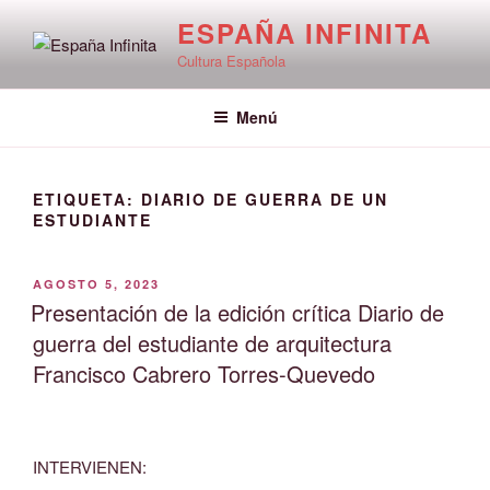
Saltar
ESPAÑA INFINITA
al
Cultura Española
contenido
Menú
ETIQUETA:
DIARIO DE GUERRA DE UN
ESTUDIANTE
PUBLICADO
AGOSTO 5, 2023
EL
Presentación de la edición crítica Diario de
guerra del estudiante de arquitectura
Francisco Cabrero Torres-Quevedo
INTERVIENEN: