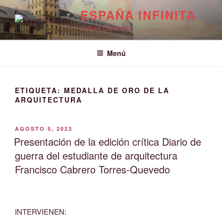
Saltar
ESPAÑA INFINITA
al
Cultura Española
contenido
Menú
ETIQUETA:
MEDALLA DE ORO DE LA
ARQUITECTURA
PUBLICADO
AGOSTO 5, 2023
EL
Presentación de la edición crítica Diario de
guerra del estudiante de arquitectura
Francisco Cabrero Torres-Quevedo
INTERVIENEN: