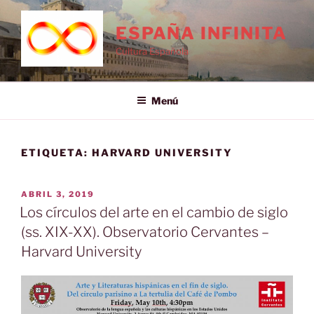
Saltar
al
ESPAÑA INFINITA
contenido
Cultura Española
Menú
ETIQUETA:
HARVARD UNIVERSITY
PUBLICADO
ABRIL 3, 2019
EL
Los círculos del arte en el cambio de siglo
(ss. XIX-XX). Observatorio Cervantes –
Harvard University