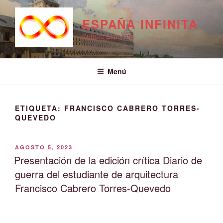
Saltar
al
ESPAÑA INFINITA
contenido
Cultura Española
Menú
ETIQUETA:
FRANCISCO CABRERO TORRES-
QUEVEDO
PUBLICADO
AGOSTO 5, 2023
EL
Presentación de la edición crítica Diario de
guerra del estudiante de arquitectura
Francisco Cabrero Torres-Quevedo