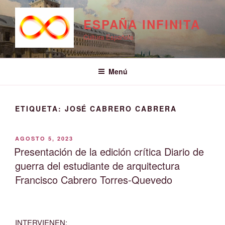
Saltar
al
ESPAÑA INFINITA
contenido
Cultura Española
Menú
ETIQUETA:
JOSÉ CABRERO CABRERA
PUBLICADO
AGOSTO 5, 2023
EL
Presentación de la edición crítica Diario de
guerra del estudiante de arquitectura
Francisco Cabrero Torres-Quevedo
INTERVIENEN: