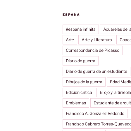
ESPAÑA
#españa infinita
Acuarelas de la
Arte
Arte y Literatura
Coac
Correspondencia de Picasso
Diario de guerra
Diario de guerra de un estudiante
Dibujos de la guerra
Edad Medi
Edición crítica
El ojo y la tiniebla
Emblemas
Estudiante de arqui
Francisco A. González Redondo
Francisco Cabrero Torres-Queved