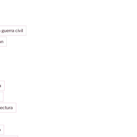
 guerra civil
an
a
tectura
o