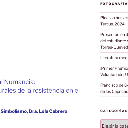
FOTOGRAFÍA
Picasso hors ca
Tertius, 2024
Presentación de
del estudiante 
Torres-Queve
Literatura medi
¡Primer Premio
Voluntariado, 
al Numancia:
Francisco de Go
rales de la resistencia en el
de los Capricho
el Simbolismo, Dra. Lola Cabrero
CATEGORÍAS
Categorías