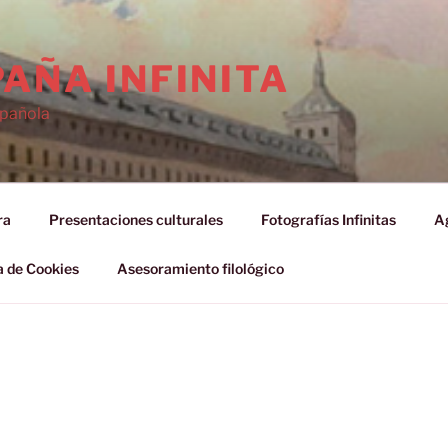
AÑA INFINITA
spañola
ra
Presentaciones culturales
Fotografías Infinitas
Ag
a de Cookies
Asesoramiento filológico