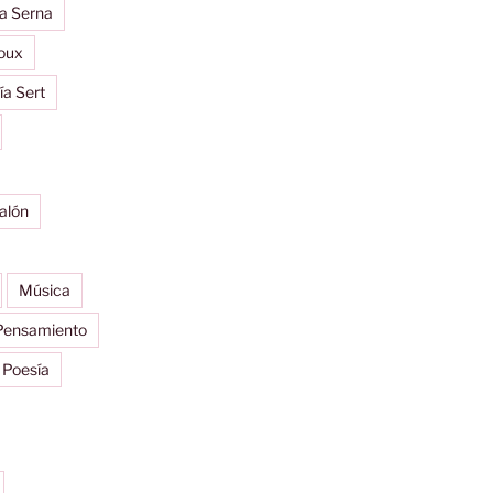
a Serna
oux
ía Sert
alón
Música
Pensamiento
Poesía