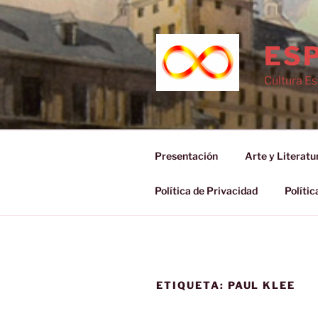
Saltar
al
contenido
ESP
Cultura E
Presentación
Arte y Literatu
Política de Privacidad
Polític
ETIQUETA:
PAUL KLEE