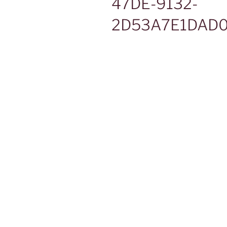
47DE-9132-
2D53A7E1DAD