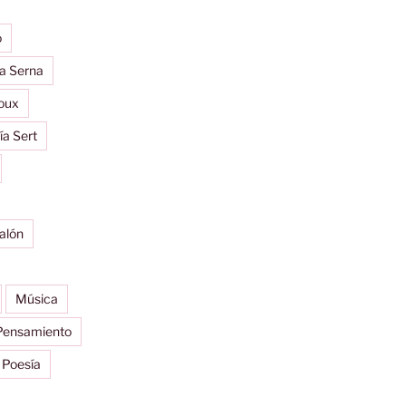
o
a Serna
oux
ía Sert
alón
Música
Pensamiento
Poesía