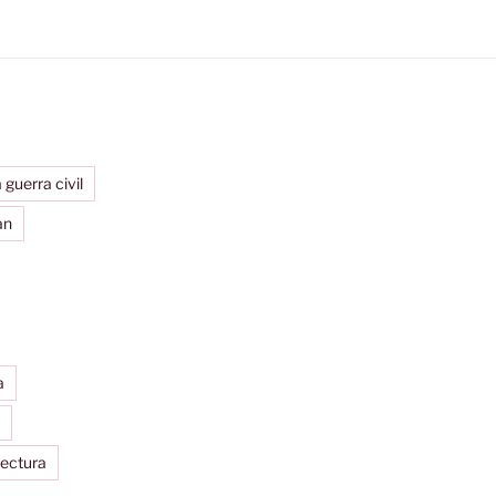
 guerra civil
an
a
tectura