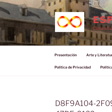
Saltar
al
contenido
ESP
Cultura E
Presentación
Arte y Literatu
Política de Privacidad
Polític
D8F9A104-2F0