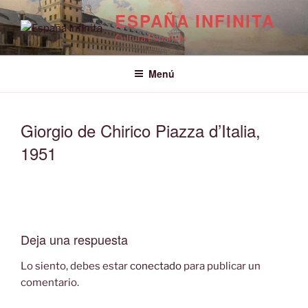
Saltar
ESPAÑA INFINITA
al
Cultura Española
contenido
Menú
Giorgio de Chirico Piazza d’Italia,
1951
Deja una respuesta
Lo siento, debes estar
conectado
para publicar un
comentario.