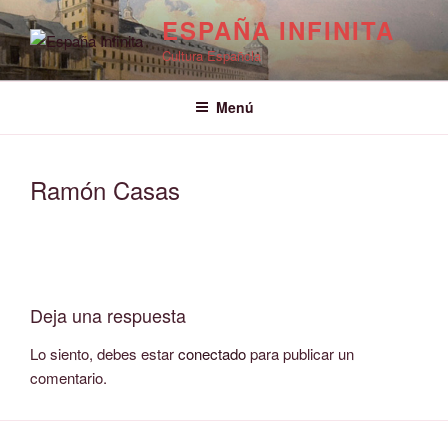
Saltar
ESPAÑA INFINITA
al
Cultura Española
contenido
Menú
Ramón Casas
Deja una respuesta
Lo siento, debes estar
conectado
para publicar un
comentario.